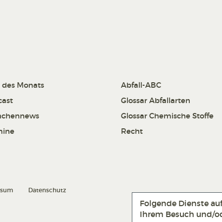
 des Monats
Abfall-ABC
cast
Glossar Abfallarten
nchennews
Glossar Chemische Stoffe
mine
Recht
ssum
Datenschutz
Folgende Dienste au
Ihrem Besuch und/od