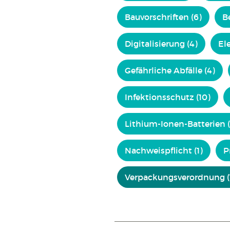
Bauvorschriften (6)
B
Digitalisierung (4)
Ele
Gefährliche Abfälle (4)
Infektionsschutz (10)
Lithium-Ionen-Batterien (
Nachweispflicht (1)
P
Verpackungsverordnung (