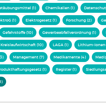
etäubungsmittel (1)
Chemikalien (1)
Datenschut
ktroG (1)
Elektrogesetz (1)
Forschung (2)
Ge
Gefahrstoffe (10)
Gewerbeabfallverordnung (1)
Kreislaufwirtschaft (10)
LAGA (1)
Lithium-Ionen-
3)
Management (7)
Medikamente (4)
Mediz
rodukthaftungsgesetz (1)
Register (1)
Siedlungsab
1)