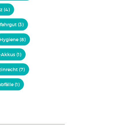
z (4)
fahrgut (3)
Hygiene (8)
Akkus (1)
inrecht (7)
fälle (1)