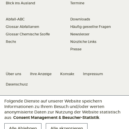
Blick ins Ausland
Termine
Abfall-ABC
Downloads
Glossar Abfallarten
Häufig gestellte Fragen
Glossar Chemische Stoffe
Newsletter
Recht
Nützliche Links
Presse
Über uns
Ihre Anzeige
Kontakt
Impressum
Datenschutz
Datenschutz konfigurieren
Folgende Dienste auf unserer Website speichern
Informationen zu Ihrem Besuch und/oder werten
anonymisierte Daten zur Nutzung der Website statistisch
aus:
Consent Management & Besucher-Statistik
.
Folgen Sie uns:
Alle Ablehnen
Alle akzeptieren