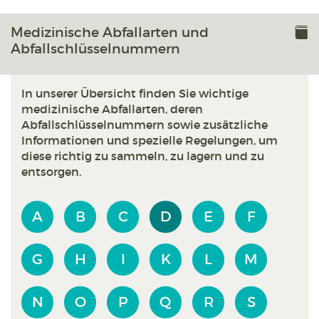
Medizinische Abfallarten und
Abfallschlüsselnummern
In unserer Übersicht finden Sie wichtige
medizinische Abfallarten, deren
Abfallschlüsselnummern sowie zusätzliche
Informationen und spezielle Regelungen, um
diese richtig zu sammeln, zu lagern und zu
entsorgen.
A
B
C
D
E
F
G
H
I
K
L
M
N
O
P
Q
R
S