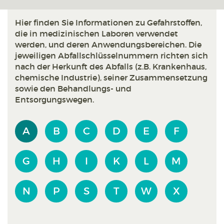
Hier finden Sie Informationen zu Gefahrstoffen,
die in medizinischen Laboren verwendet
werden, und deren Anwendungsbereichen. Die
jeweiligen Abfallschlüsselnummern richten sich
nach der Herkunft des Abfalls (z.B. Krankenhaus,
chemische Industrie), seiner Zusammensetzung
sowie den Behandlungs- und
Entsorgungswegen.
A
B
C
D
E
F
G
H
I
K
L
M
N
P
S
T
W
X