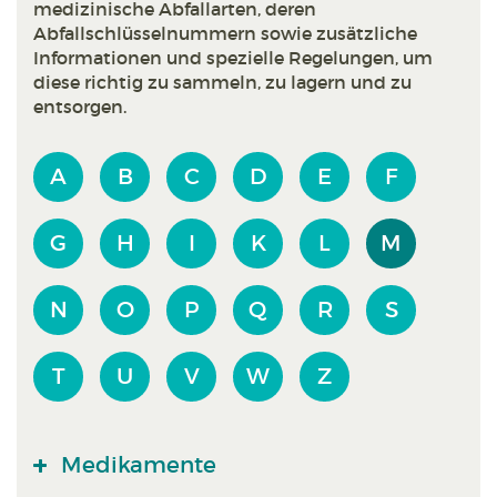
medizinische Abfallarten, deren
Abfallschlüsselnummern sowie zusätzliche
Informationen und spezielle Regelungen, um
diese richtig zu sammeln, zu lagern und zu
entsorgen.
A
B
C
D
E
F
G
H
I
K
L
M
N
O
P
Q
R
S
T
U
V
W
Z
Medikamente