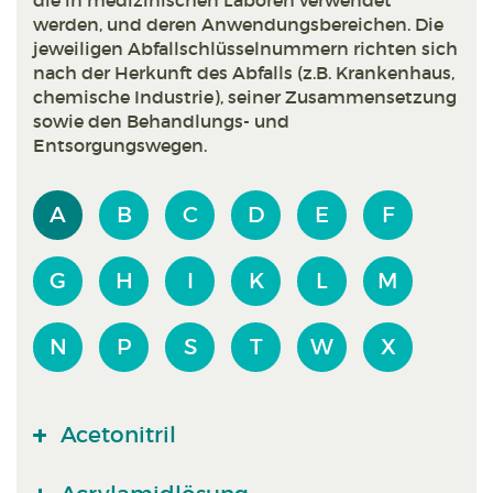
die in medizinischen Laboren verwendet
werden, und deren Anwendungsbereichen. Die
jeweiligen Abfallschlüsselnummern richten sich
nach der Herkunft des Abfalls (z.B. Krankenhaus,
chemische Industrie), seiner Zusammensetzung
sowie den Behandlungs- und
Entsorgungswegen.
A
B
C
D
E
F
G
H
I
K
L
M
N
P
S
T
W
X
Acetonitril