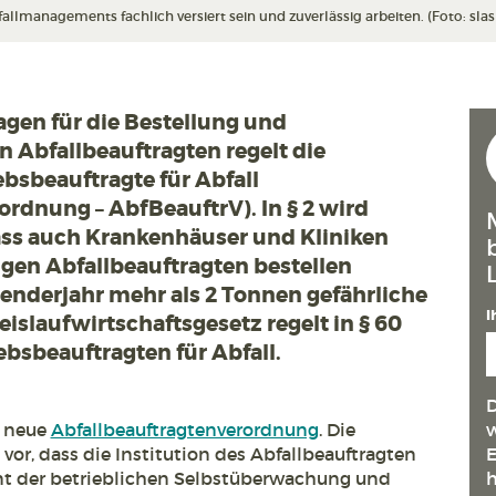
llmanagements fachlich versiert sein und zuverlässig arbeiten. (Foto: slas
agen für die Bestellung und
 Abfallbeauftragten regelt die
bsbeauftragte für Abfall
ordnung – AbfBeauftrV). In § 2 wird
ass auch Krankenhäuser und Kliniken
gen Abfallbeauftragten bestellen
enderjahr mehr als 2 Tonnen gefährliche
I
eislaufwirtschaftsgesetz regelt in § 60
ebsbeauftragten für Abfall.
D
e neue
Abfallbeauftragtenverordnung
. Die
w
 vor, dass die Institution des Abfallbeauftragten
E
nt der betrieblichen Selbstüberwachung und
h