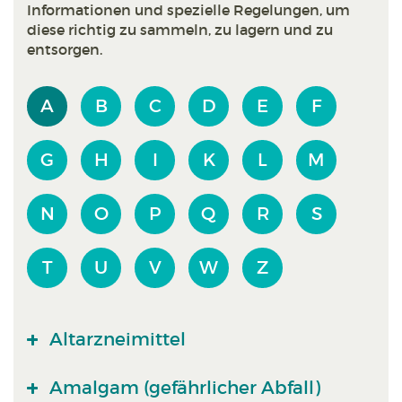
Informationen und spezielle Regelungen, um
diese richtig zu sammeln, zu lagern und zu
entsorgen.
A
B
C
D
E
F
G
H
I
K
L
M
N
O
P
Q
R
S
T
U
V
W
Z
Altarzneimittel
Amalgam (gefährlicher Abfall)