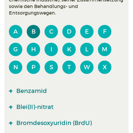
sowie den Behandlungs- und
Entsorgungswegen.
A
B
C
D
E
F
G
H
I
K
L
M
N
P
S
T
W
X
Benzamid
Blei(II)-nitrat
Bromdesoxyuridin (BrdU)