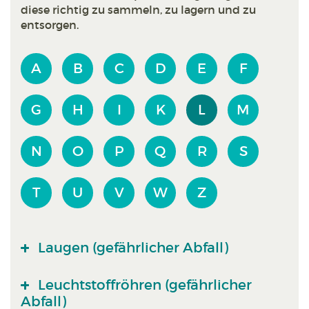
diese richtig zu sammeln, zu lagern und zu
entsorgen.
A
B
C
D
E
F
G
H
I
K
L
M
N
O
P
Q
R
S
T
U
V
W
Z
Laugen (gefährlicher Abfall)
Leuchtstoffröhren (gefährlicher
Abfall)