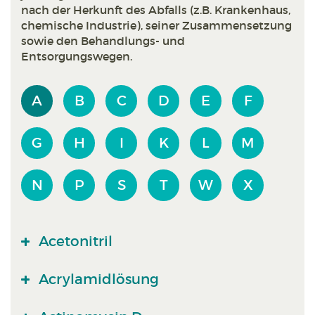
nach der Herkunft des Abfalls (z.B. Krankenhaus,
chemische Industrie), seiner Zusammensetzung
sowie den Behandlungs- und
Entsorgungswegen.
A
B
C
D
E
F
G
H
I
K
L
M
N
P
S
T
W
X
Acetonitril
Acrylamidlösung