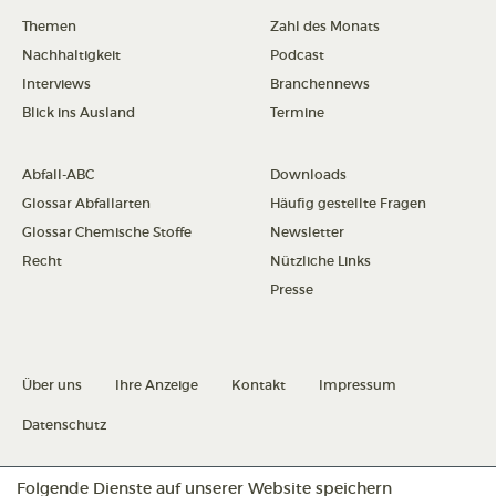
Themen
Zahl des Monats
Nachhaltigkeit
Podcast
Interviews
Branchennews
Blick ins Ausland
Termine
Abfall-ABC
Downloads
Glossar Abfallarten
Häufig gestellte Fragen
Glossar Chemische Stoffe
Newsletter
Recht
Nützliche Links
Presse
Über uns
Ihre Anzeige
Kontakt
Impressum
Datenschutz
Datenschutz konfigurieren
Folgende Dienste auf unserer Website speichern