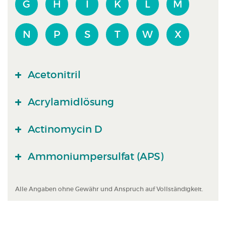
G
H
I
K
L
M
N
P
S
T
W
X
Acetonitril
Acrylamidlösung
Actinomycin D
Ammoniumpersulfat (APS)
Alle Angaben ohne Gewähr und Anspruch auf Vollständigkeit.