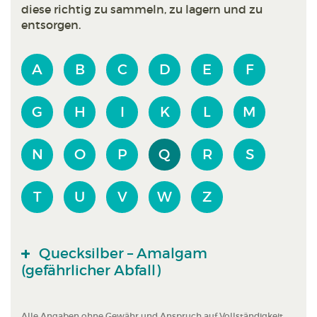
diese richtig zu sammeln, zu lagern und zu
entsorgen.
A
B
C
D
E
F
G
H
I
K
L
M
N
O
P
Q
R
S
T
U
V
W
Z
Quecksilber – Amalgam
(gefährlicher Abfall)
Alle Angaben ohne Gewähr und Anspruch auf Vollständigkeit.