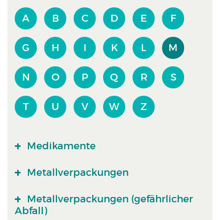
A
B
C
D
E
F
G
H
I
K
L
M
N
O
P
Q
R
S
T
U
V
W
Z
Medikamente
Metallverpackungen
Metallverpackungen (gefährlicher
Abfall)