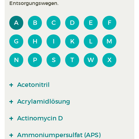
Entsorgungswegen.
A
B
C
D
E
F
G
H
I
K
L
M
N
P
S
T
W
X
Acetonitril
Acrylamidlösung
Actinomycin D
Ammoniumpersulfat (APS)