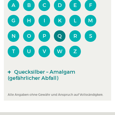
A
B
C
D
E
F
G
H
I
K
L
M
N
O
P
Q
R
S
T
U
V
W
Z
Quecksilber – Amalgam
(gefährlicher Abfall)
Alle Angaben ohne Gewähr und Anspruch auf Vollständigkeit.