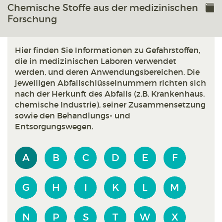
Chemische Stoffe aus der medizinischen
Forschung
Hier finden Sie Informationen zu Gefahrstoffen,
die in medizinischen Laboren verwendet
werden, und deren Anwendungsbereichen. Die
jeweiligen Abfallschlüsselnummern richten sich
nach der Herkunft des Abfalls (z.B. Krankenhaus,
chemische Industrie), seiner Zusammensetzung
sowie den Behandlungs- und
Entsorgungswegen.
A
B
C
D
E
F
G
H
I
K
L
M
N
P
S
T
W
X