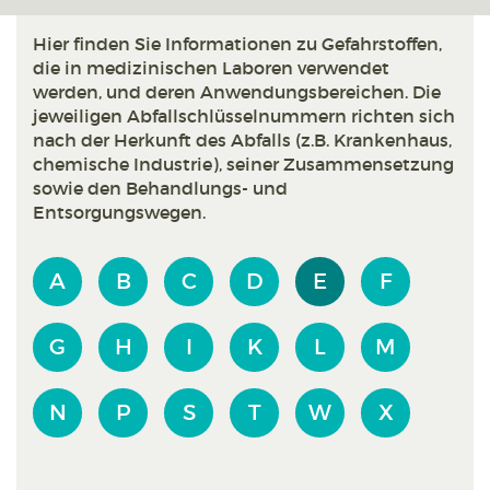
Hier finden Sie Informationen zu Gefahrstoffen,
die in medizinischen Laboren verwendet
werden, und deren Anwendungsbereichen. Die
jeweiligen Abfallschlüsselnummern richten sich
nach der Herkunft des Abfalls (z.B. Krankenhaus,
chemische Industrie), seiner Zusammensetzung
sowie den Behandlungs- und
Entsorgungswegen.
A
B
C
D
E
F
G
H
I
K
L
M
N
P
S
T
W
X