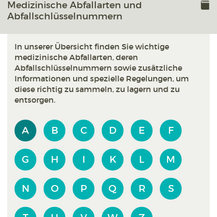
Medizinische Abfallarten und
Abfallschlüsselnummern
In unserer Übersicht finden Sie wichtige
medizinische Abfallarten, deren
Abfallschlüsselnummern sowie zusätzliche
Informationen und spezielle Regelungen, um
diese richtig zu sammeln, zu lagern und zu
entsorgen.
A
B
C
D
E
F
G
H
I
K
L
M
N
O
P
Q
R
S