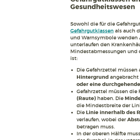
Gesundheitswesen
Sowohl die für die Gefahr
Gefahrgutklassen
als auch 
und Warnsymbole wenden Abf
unterlaufen den Krankenhäu
Mindestabmessungen und de
ist:
Die Gefahrzettel müssen
Hintergrund
angebracht 
oder eine durchgehende
Gefahrzettel müssen die F
(Raute)
haben. Die
Mind
die Mindestbreite der Li
Die
Linie innerhalb des 
verlaufen, wobei der
Abst
betragen muss.
In der oberen Hälfte muss