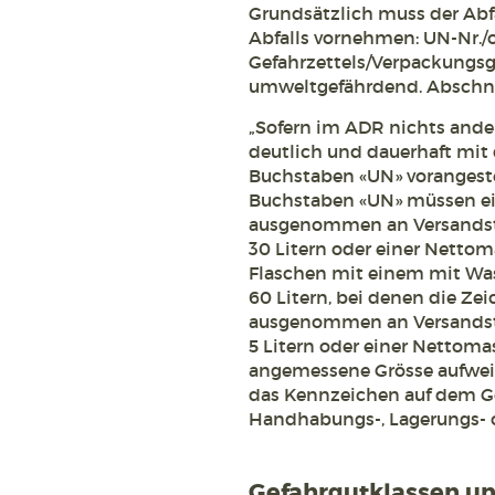
Grundsätzlich muss der Abfa
Abfalls vornehmen: UN-Nr./o
Gefahrzettels/Verpackungsg
umweltgefährdend. Abschnitt
„Sofern im ADR nichts ander
deutlich und dauerhaft mit
Buchstaben «UN» vorangeste
Buchstaben «UN» müssen e
ausgenommen an Versandst
30 Litern oder einer Nett
Flaschen mit einem mit Was
60 Litern, bei denen die 
ausgenommen an Versandst
5 Litern oder einer Nettoma
angemessene Grösse aufwei
das Kennzeichen auf dem Ge
Handhabungs-, Lagerungs- 
Gefahrgutklassen u