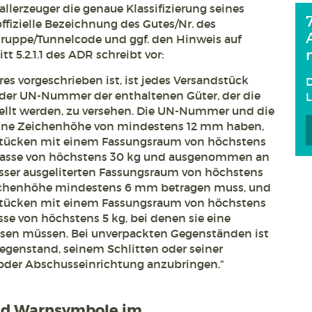
llerzeuger die genaue Klassifizierung seines
ffizielle Bezeichnung des Gutes/Nr. des
ruppe/Tunnelcode und ggf. den Hinweis auf
 5.2.1.1 des ADR schreibt vor:
es vorgeschrieben ist, ist jedes Versandstück
D
 der UN-Nummer der enthaltenen Güter, der die
llt werden, zu versehen. Die UN-Nummer und die
ine Zeichenhöhe von mindestens 12 mm haben,
ücken mit einem Fassungsraum von höchstens
omasse von höchstens 30 kg und ausgenommen an
ser ausgeliterten Fassungsraum von höchstens
Zeichenhöhe mindestens 6 mm betragen muss, und
ücken mit einem Fassungsraum von höchstens
sse von höchstens 5 kg, bei denen sie eine
sen müssen. Bei unverpackten Gegenständen ist
genstand, seinem Schlitten oder seiner
oder Abschusseinrichtung anzubringen.“
nd Warnsymbole im