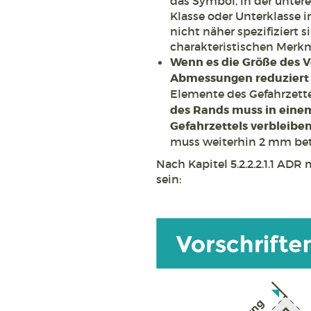
das Symbol, in der unter
Klasse oder Unterklasse
nicht näher spezifiziert 
charakteristischen Merkm
Wenn es die Größe des V
Abmessungen reduziert
Elemente des Gefahrzettel
des Rands muss in ein
Gefahrzettels verbleibe
muss weiterhin 2 mm bet
Nach Kapitel 5.2.2.2.1.1 ADR
sein: