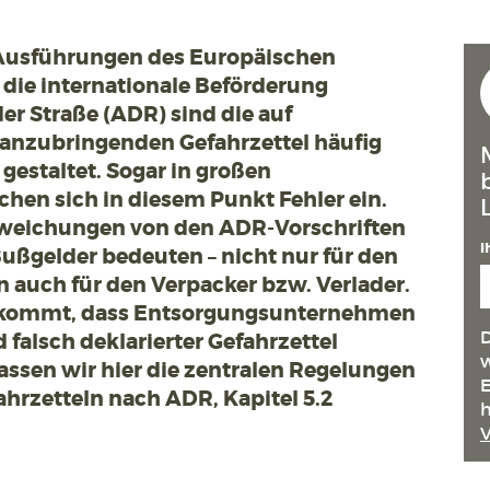
n Ausführungen des Europäischen
ie internationale Beförderung
der Straße (ADR) sind die auf
anzubringenden Gefahrzettel häufig
gestaltet. Sogar in großen
hen sich in diesem Punkt Fehler ein.
bweichungen von den ADR-Vorschriften
I
ßgelder bedeuten – nicht nur für den
n auch für den Verpacker bzw. Verlader.
t kommt, dass Entsorgungsunternehmen
D
falsch deklarierter Gefahrzettel
w
assen wir hier die zentralen Regelungen
E
ahrzetteln nach ADR, Kapitel 5.2
h