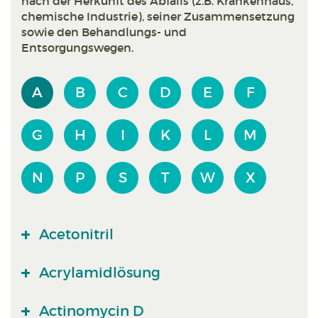
nach der Herkunft des Abfalls (z.B. Krankenhaus,
chemische Industrie), seiner Zusammensetzung
sowie den Behandlungs- und
Entsorgungswegen.
A
B
C
D
E
F
G
H
I
K
L
M
N
P
S
T
W
X
Acetonitril
Acrylamidlösung
Actinomycin D