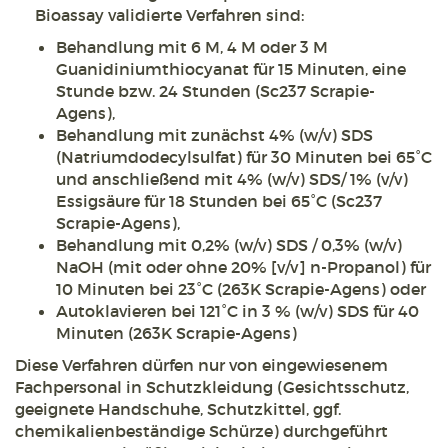
Bioassay validierte Verfahren sind:
Behandlung mit 6 M, 4 M oder 3 M
Guanidiniumthiocyanat für 15 Minuten, eine
Stunde bzw. 24 Stunden (Sc237 Scrapie-
Agens),
Behandlung mit zunächst 4% (w/v) SDS
(Natriumdodecylsulfat) für 30 Minuten bei 65°C
und anschließend mit 4% (w/v) SDS/ 1% (v/v)
Essigsäure für 18 Stunden bei 65°C (Sc237
Scrapie-Agens),
Behandlung mit 0,2% (w/v) SDS / 0,3% (w/v)
NaOH (mit oder ohne 20% [v/v] n-Propanol) für
10 Minuten bei 23°C (263K Scrapie-Agens) oder
Autoklavieren bei 121°C in 3 % (w/v) SDS für 40
Minuten (263K Scrapie-Agens)
Diese Verfahren dürfen nur von eingewiesenem
Fachpersonal in Schutzkleidung (Gesichtsschutz,
geeignete Handschuhe, Schutzkittel, ggf.
chemikalienbeständige Schürze) durchgeführt