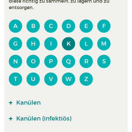
diese richtig zu sammeln, zu lagern und zu
entsorgen.
A
B
C
D
E
F
G
H
I
K
L
M
N
O
P
Q
R
S
T
U
V
W
Z
Kanülen
Kanülen (infektiös)