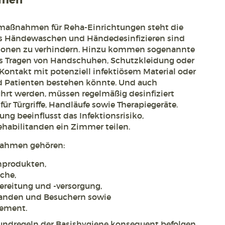
hmen
ismaßnahmen für Reha-Einrichtungen steht die
s Händewaschen und Händedesinfizieren sind
ionen zu verhindern. Hinzu kommen sogenannte
 Tragen von Handschuhen, Schutzkleidung oder
ntakt mit potenziell infektiösem Material oder
nd Patienten bestehen könnte. Und auch
ührt werden, müssen regelmäßig desinfiziert
für Türgriffe, Handläufe sowie Therapiegeräte.
ng beeinflusst das Infektionsrisiko,
ehabilitanden ein Zimmer teilen.
nahmen gehören:
nprodukten,
che,
reitung und -versorgung,
tanden und Besuchern sowie
gement.
ndregeln der Basishygiene konsequent befolgen,