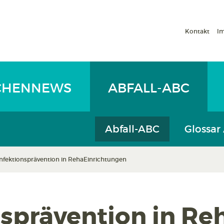
Kontakt
I
CHENNEWS
ABFALL-ABC
Abfall-ABC
Glossar
Infektions­prävention in Reha­Einrichtungen
s­prävention in Re