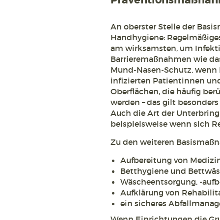
Präventionsmaßna
An oberster Stelle der Bas
Handhygiene: Regelmäßige
am wirksamsten, um Infekt
Barrieremaßnahmen wie das
Mund-Nasen-Schutz, wenn Ko
infizierten Patientinnen u
Oberflächen, die häufig ber
werden – das gilt besonders 
Auch die Art der Unterbringu
beispielsweise wenn sich R
Zu den weiteren Basismaß
Aufbereitung von Medizi
Betthygiene und Bettwäs
Wäscheentsorgung, -aufbe
Aufklärung von Rehabili
ein sicheres Abfallmana
Wenn Einrichtungen die Gru