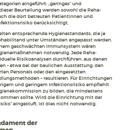
egorien eingeführt: „geringes“ und
i dieser Beurteilung werden sowohl die Reha-
auch die dort betreuten Patientinnen und
nfektionsrisiko berücksichtigt.
gelten entsprechende Hygienestandards, die je
ehabilitand unter Umständen angepasst werden.
einem geschwächten Immunsystem wären
Hygienemaßnahmen notwendig. Jede Reha-
iduelle Risikoanalysen durchführen, aus denen
n – etwa bei der baulichen Ausstattung, den
erten Personals oder den eingesetzten
ungsmethoden – resultieren. Für Einrichtungen
rigem und geringem Infektionsrisiko empfiehlt
gienekommission zu bilden, die mindestens
mmen sollte. Wird die Einrichtung mit der
isiko” eingestuft, ist dies nicht notwendig.
ndament der