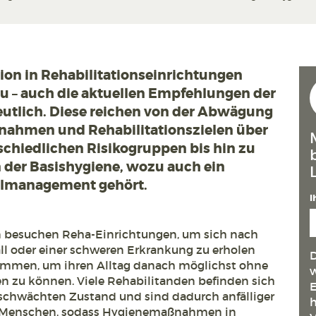
ion in Rehabilitationseinrichtungen
 neu – auch die aktuellen Empfehlungen der
tlich. Diese reichen von der Abwägung
ahmen und Rehabilitationszielen über
chiedlichen Risikogruppen bis hin zu
er Basishygiene, wozu auch ein
llmanagement gehört.
I
n besuchen Reha-Einrichtungen, um sich nach
ll oder einer schweren Erkrankung zu erholen
D
kommen, um ihren Alltag danach möglichst ohne
w
 zu können. Viele Rehabilitanden befinden sich
E
schwächten Zustand und sind dadurch anfälliger
h
de Menschen, sodass Hygienemaßnahmen in