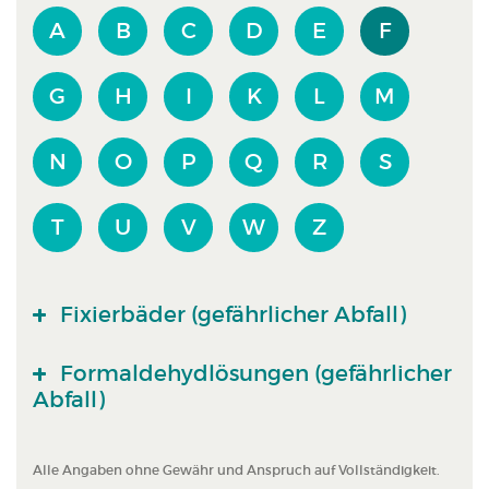
A
B
C
D
E
F
G
H
I
K
L
M
N
O
P
Q
R
S
T
U
V
W
Z
Fixierbäder (gefährlicher Abfall)
Formaldehydlösungen (gefährlicher
Abfall)
Alle Angaben ohne Gewähr und Anspruch auf Vollständigkeit.