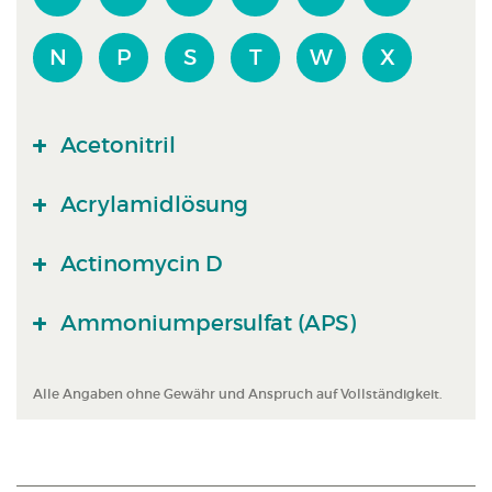
N
P
S
T
W
X
Acetonitril
Acrylamidlösung
Actinomycin D
Ammoniumpersulfat (APS)
Alle Angaben ohne Gewähr und Anspruch auf Vollständigkeit.