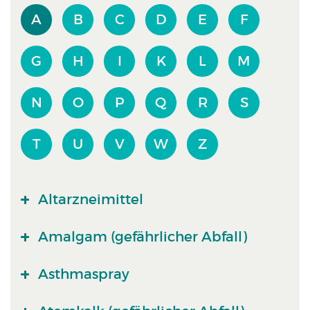
A
B
C
D
E
F
G
H
I
K
L
M
N
O
P
Q
R
S
T
U
V
W
Z
Altarzneimittel
Amalgam (gefährlicher Abfall)
Asthmaspray