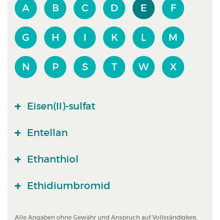
A
B
C
D
E
F
G
H
I
K
L
M
N
P
S
T
W
X
Eisen(II)-sulfat
Entellan
Ethanthiol
Ethidiumbromid
Alle Angaben ohne Gewähr und Anspruch auf Vollständigkeit.