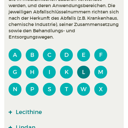
werden, und deren Anwendungsbereichen. Die
jeweiligen Abfallschlüsselnummern richten sich
nach der Herkunft des Abfalls (z.B. Krankenhaus,
chemische Industrie), seiner Zusammensetzung
sowie den Behandlungs- und
Entsorgungswegen.
A
B
C
D
E
F
G
H
I
K
L
M
N
P
S
T
W
X
Lecithine
Lindan