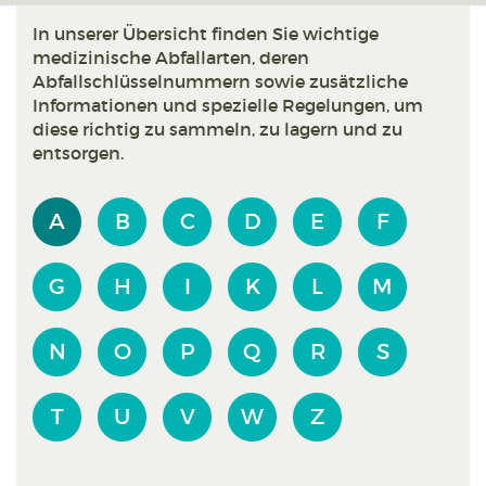
In unserer Übersicht finden Sie wichtige
medizinische Abfallarten, deren
Abfallschlüsselnummern sowie zusätzliche
Informationen und spezielle Regelungen, um
diese richtig zu sammeln, zu lagern und zu
entsorgen.
A
B
C
D
E
F
G
H
I
K
L
M
N
O
P
Q
R
S
T
U
V
W
Z