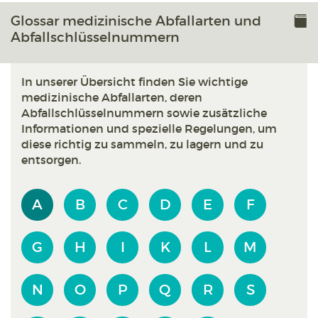
Glossar medizinische Abfallarten und
Abfallschlüssel­nummern
In unserer Übersicht finden Sie wichtige
medizinische Abfallarten, deren
Abfallschlüsselnummern sowie zusätzliche
Informationen und spezielle Regelungen, um
diese richtig zu sammeln, zu lagern und zu
entsorgen.
A
B
C
D
E
F
G
H
I
K
L
M
N
O
P
Q
R
S