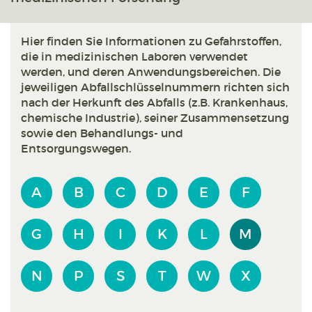
Hier finden Sie Informationen zu Gefahrstoffen,
die in medizinischen Laboren verwendet
werden, und deren Anwendungsbereichen. Die
jeweiligen Abfallschlüsselnummern richten sich
nach der Herkunft des Abfalls (z.B. Krankenhaus,
chemische Industrie), seiner Zusammensetzung
sowie den Behandlungs- und
Entsorgungswegen.
A
B
C
D
E
F
G
H
I
K
L
M
N
P
S
T
W
X