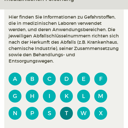
Hier finden Sie Informationen zu Gefahrstoffen,
die in medizinischen Laboren verwendet
werden, und deren Anwendungsbereichen. Die
jeweiligen Abfallschlüsselnummern richten sich
nach der Herkunft des Abfalls (z.B. Krankenhaus,
chemische Industrie), seiner Zusammensetzung
sowie den Behandlungs- und
Entsorgungswegen.
A
B
C
D
E
F
G
H
I
K
L
M
N
P
S
T
W
X