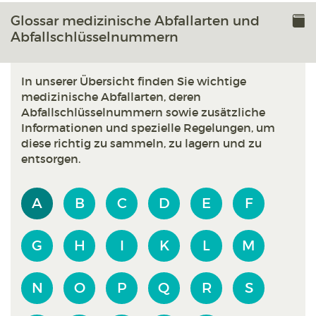
Glossar medizinische Abfallarten und
Abfallschlüssel­nummern
In unserer Übersicht finden Sie wichtige
medizinische Abfallarten, deren
Abfallschlüsselnummern sowie zusätzliche
Informationen und spezielle Regelungen, um
diese richtig zu sammeln, zu lagern und zu
entsorgen.
A
B
C
D
E
F
G
H
I
K
L
M
N
O
P
Q
R
S