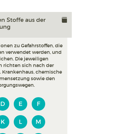
n Stoffe aus der
hung
ionen zu Gefahrstoffen, die
en verwendet werden, und
hen. Die jeweiligen
 richten sich nach der
.B. Krankenhaus, chemische
ammensetzung sowie den
orgungswegen.
D
E
F
K
L
M