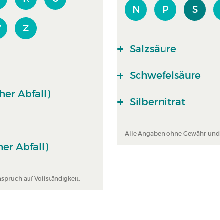
N
P
S
W
Z
Salzsäure
Schwefelsäure
er Abfall)
Silbernitrat
Alle Angaben ohne Gewähr und A
er Abfall)
pruch auf Vollständigkeit.