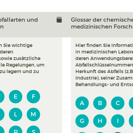
bfallarten und
Glossar der chemische
rn
medizinischen Forsc
n Sie wichtige
Hier finden Sie Informat
 deren
in medizinischen Labor
owie zusätzliche
deren Anwendungsbereic
lle Regelungen, um
Abfallschlüsselnummern
 zu lagern und zu
Herkunft des Abfalls (z
Industrie), seiner Zus
Behandlungs- und Ents
D
E
F
A
B
C
L
M
G
H
I
Q
R
S