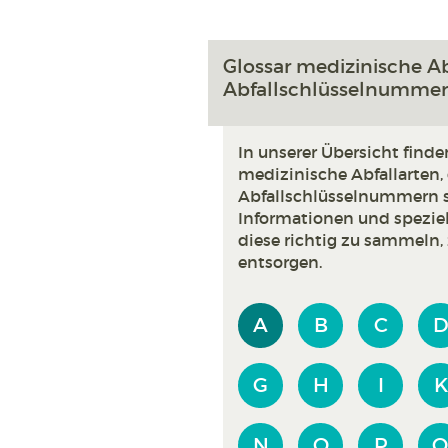
Glossar medizinische A
Abfallschlüssel­numme
In unserer Übersicht finde
medizinische Abfallarten,
Abfallschlüsselnummern s
Informationen und spezie
diese richtig zu sammeln,
entsorgen.
A
B
C
G
H
I
K
N
O
P