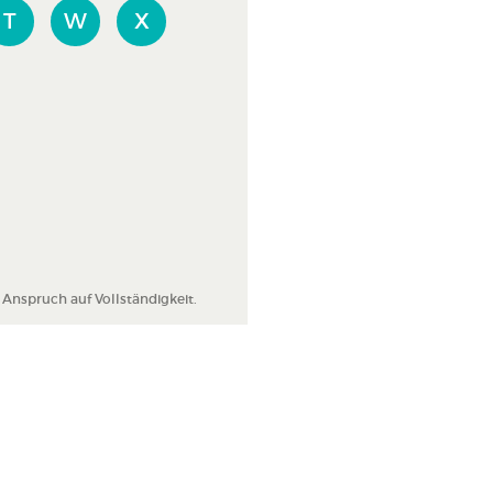
T
W
X
nspruch auf Vollständigkeit.