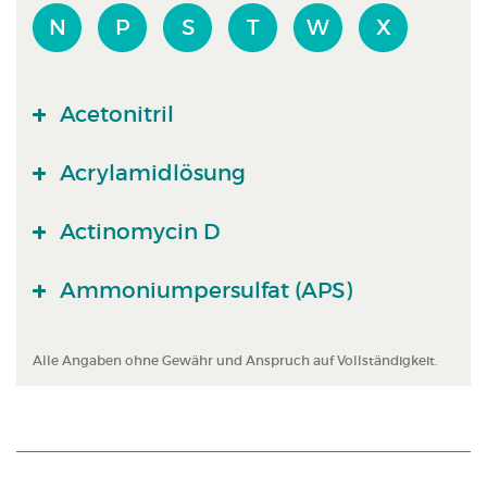
N
P
S
T
W
X
Acetonitril
Acrylamidlösung
Actinomycin D
Ammoniumpersulfat (APS)
Alle Angaben ohne Gewähr und Anspruch auf Vollständigkeit.