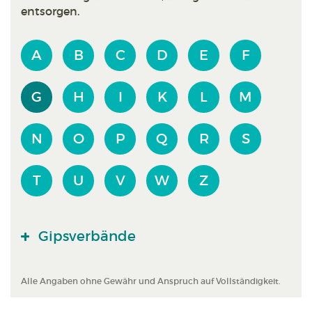
entsorgen.
A
B
C
D
E
F
G
H
I
K
L
M
N
O
P
Q
R
S
T
U
V
W
Z
Gipsverbände
Alle Angaben ohne Gewähr und Anspruch auf Vollständigkeit.