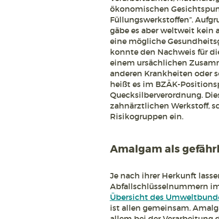
ökonomischen Gesichtspunk
Füllungswerkstoffen“. Aufg
gäbe es aber weltweit kein a
eine mögliche Gesundheitsg
konnte den Nachweis für di
einem ursächlichen Zusamm
anderen Krankheiten oder 
heißt es im BZÄK-Positionsp
Quecksilberverordnung. Dies
zahnärztlichen Werkstoff, 
Risikogruppen ein.
Amalgam als gefährl
Je nach ihrer Herkunft lasse
Abfallschlüsselnummern im 
Übersicht des Umweltbund
ist allen gemeinsam. Amalg
allem bei der Verarbeitung