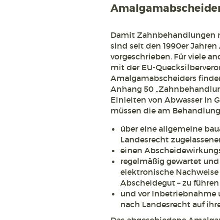
Amalgamabscheider 
Damit Zahnbehandlungen m
sind seit den 1990er Jahre
vorgeschrieben. Für viele a
mit der EU-Quecksilbervero
Amalgamabscheiders finden
Anhang 50 „Zahnbehandlung
Einleiten von Abwasser in 
müssen die am Behandlungs
über eine allgemeine bau
Landesrecht zugelassenen
einen Abscheidewirkungs
regelmäßig gewartet und e
elektronische Nachweise
Abscheidegut – zu führen
und vor Inbetriebnahme u
nach Landesrecht auf ih