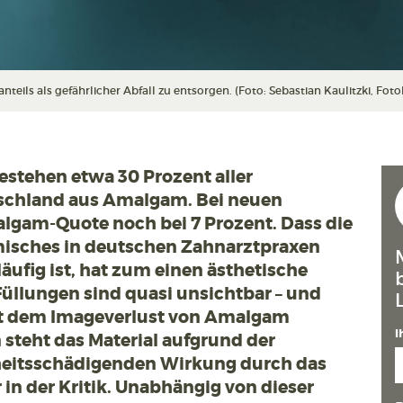
ils als gefährlicher Abfall zu entsorgen. (Foto: Sebastian Kaulitzki, Fotol
stehen etwa 30 Prozent aller
schland aus Amalgam. Bei neuen
algam-Quote noch bei 7 Prozent. Dass die
isches in deutschen Zahnarztpraxen
äufig ist, hat zum einen ästhetische
üllungen sind quasi unsichtbar – und
t dem Imageverlust von Amalgam
I
steht das Material aufgrund der
eitsschädigenden Wirkung durch das
in der Kritik. Unabhängig von dieser