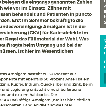
D
 belegen die eingangs genannten Zahlen
w
h wie vor im Einsatz, Zähne mit
E
sen behandelt und Patienten in puncto
h
den. Erst im Sommer bekräftigte die
undesvereinigung: Amalgam ist in der
rsicherung (GKV) für Kariesdefekte im
er Regel das Füllmaterial der Wahl. Was
eauftragte beim Umgang und bei der
üssen, ist hier im Wesentlichen
D
etes Amalgam besteht zu 50 Prozent aus
ponente mit ebenfalls 50 Prozent Anteil ist ein
, Zinn, Kupfer, Indium, Quecksilber und Zink. Beim
 und Legierung entsteht eine silberfarbene
tet und extrem haltbar ist. Die
ÄK) bekräftigt: Amalgam „besitzt hinsichtlich
igenschaften, Langlebigkeit sowie unter