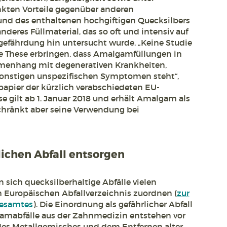
ten Vorteile gegenüber anderen
rund des enthaltenen hochgiftigen Quecksilbers
nderes Füllmaterial, das so oft und intensiv auf
efährdung hin untersucht wurde. „Keine Studie
e These erbringen, dass Amalgamfüllungen in
enhang mit degenerativen Krankheiten,
sonstigen unspezifischen Symptomen steht“,
apier der kürzlich verabschiedeten EU-
e gilt ab 1. Januar 2018 und erhält Amalgam als
schränkt aber seine Verwendung bei
ichen Abfall entsorgen
n sich quecksilberhaltige Abfälle vielen
Europäischen Abfallverzeichnis zuordnen (
zur
esamtes
). Die Einordnung als gefährlicher Abfall
amabfälle aus der Zahnmedizin entstehen vor
 des Metallgemisches und dem Entfernen alter