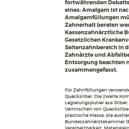
fortwährenden Debatte
eines: Amalgam ist nac
Amalgamfüllungen müs
Zahnerhalt beraten wer
Kassenzahnärztliche B
Gesetzlichen Krankenve
Seitenzahnbereich in d
Zahnärzte und Abfallb
Entsorgung beachten m
zusammengefasst.
Für Zahnfüllungen verwend
Quecksilber. Die zweite Kom
Legierungspulver aus Silber
Vermischen von Quecksilber
plastische Masse, die aushär
Bundeszahnärztekammer (BZ
Verarbeitbarkeit, Materiale