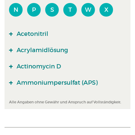
N
P
S
T
W
X
Acetonitril
Acrylamidlösung
Actinomycin D
Ammoniumpersulfat (APS)
Alle Angaben ohne Gewähr und Anspruch auf Vollständigkeit.