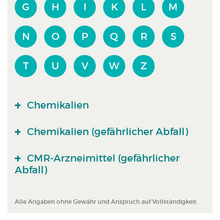
G
H
I
K
L
M
N
O
P
Q
R
S
T
U
V
W
Z
Chemikalien
Chemikalien (gefährlicher Abfall)
CMR-Arzneimittel (gefährlicher
Abfall)
Alle Angaben ohne Gewähr und Anspruch auf Vollständigkeit.