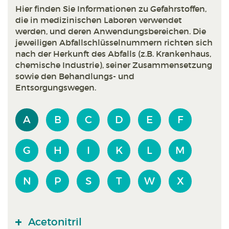
Hier finden Sie Informationen zu Gefahrstoffen,
die in medizinischen Laboren verwendet
werden, und deren Anwendungsbereichen. Die
jeweiligen Abfallschlüsselnummern richten sich
nach der Herkunft des Abfalls (z.B. Krankenhaus,
chemische Industrie), seiner Zusammensetzung
sowie den Behandlungs- und
Entsorgungswegen.
A
B
C
D
E
F
G
H
I
K
L
M
N
P
S
T
W
X
Acetonitril