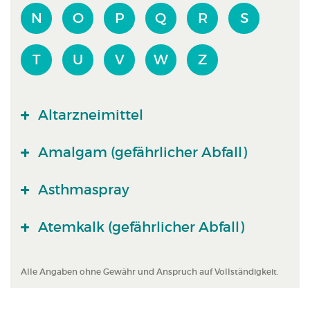
N
O
P
Q
R
S
T
U
V
W
Z
Altarzneimittel
Amalgam (gefährlicher Abfall)
Asthmaspray
Atemkalk (gefährlicher Abfall)
Alle Angaben ohne Gewähr und Anspruch auf Vollständigkeit.