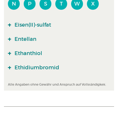
N
P
S
T
W
X
Eisen(II)-sulfat
Entellan
Ethanthiol
Ethidiumbromid
Alle Angaben ohne Gewähr und Anspruch auf Vollständigkeit.