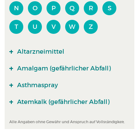
N
O
P
Q
R
S
T
U
V
W
Z
Altarzneimittel
Amalgam (gefährlicher Abfall)
Asthmaspray
Atemkalk (gefährlicher Abfall)
Alle Angaben ohne Gewähr und Anspruch auf Vollständigkeit.