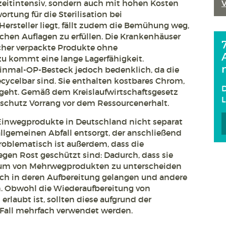
r zeitintensiv, sondern auch mit hohen Kosten
rtung für die Sterilisation bei
rsteller liegt, fällt zudem die Bemühung weg,
ichen Auflagen zu erfüllen. Die Krankenhäuser
 sicher verpackte Produkte ohne
u kommt eine lange Lagerfähigkeit.
Einmal-OP-Besteck jedoch bedenklich, da die
ecycelbar sind. Sie enthalten kostbares Chrom,
D
n geht. Gemäß dem Kreislaufwirtschaftsgesetz
schutz Vorrang vor dem Ressourcenerhalt.
inwegprodukte in Deutschland nicht separat
allgemeinen Abfall entsorgt, der anschließend
roblematisch ist außerdem, dass die
gen Rost geschützt sind: Dadurch, dass sie
aum von Mehrwegprodukten zu unterscheiden
ich in deren Aufbereitung gelangen und andere
. Obwohl die Wiederaufbereitung von
rlaubt ist, sollten diese aufgrund der
 Fall mehrfach verwendet werden.