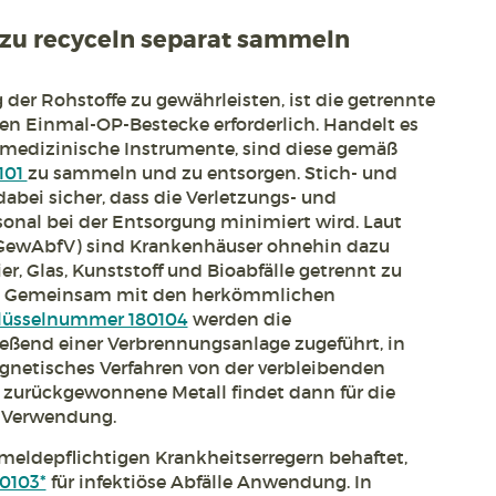
zu recyceln separat sammeln
der Rohstoffe zu gewährleisten, ist die getrennte
n Einmal-OP-Bestecke erforderlich. Handelt es
e medizinische Instrumente, sind diese gemäß
101
zu sammeln und zu entsorgen. Stich- und
dabei sicher, dass die Verletzungs- und
rsonal bei der Entsorgung minimiert wird. Laut
GewAbfV) sind Krankenhäuser ohnehin dazu
pier, Glas, Kunststoff und Bioabfälle getrennt zu
. Gemeinsam mit den herkömmlichen
hlüsselnummer 180104
werden die
ßend einer Verbrennungsanlage zugeführt, in
gnetisches Verfahren von der verbleibenden
s zurückgewonnene Metall findet dann für die
e Verwendung.
meldepflichtigen Krankheitserregern behaftet,
80103*
für infektiöse Abfälle Anwendung. In