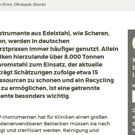
(Foto: OKrasyuk, iStock)
trumente aus Edelstahl, wie Scheren,
n, werden in deutschen
ztpraxen immer häufiger genutzt. Allein
niken hierzulande über 8.000 Tonnen
romstahl zum Einsatz, der aktuelle
trägt Schätzungen zufolge etwa 15
essourcen zu schonen und ein Recycling
I
zu ermöglichen, ist eine getrennte
nte besonders wichtig.
D
Instrumenten hat für Kliniken einen großen
w
iederverwendbaren Bestecken müssen sie nach
E
t und sterilisiert werden. Reinigung und
h