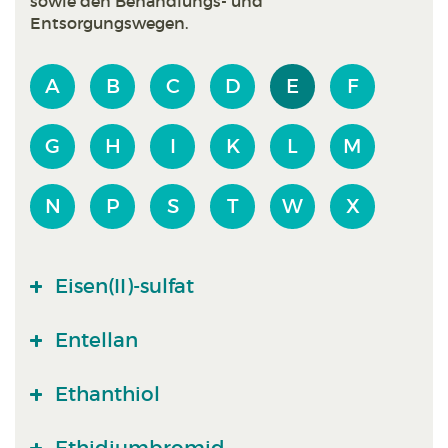
sowie den Behandlungs- und
Entsorgungswegen.
A
B
C
D
E
F
G
H
I
K
L
M
N
P
S
T
W
X
Eisen(II)-sulfat
Entellan
Ethanthiol