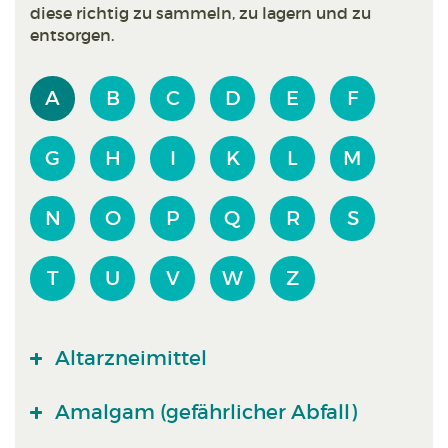
diese richtig zu sammeln, zu lagern und zu
entsorgen.
A
B
C
D
E
F
G
H
I
K
L
M
N
O
P
Q
R
S
T
U
V
W
Z
Altarzneimittel
Amalgam (gefährlicher Abfall)