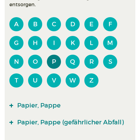
entsorgen.
A
B
C
D
E
F
G
H
I
K
L
M
N
O
P
Q
R
S
T
U
V
W
Z
Papier, Pappe
Papier, Pappe (gefährlicher Abfall)