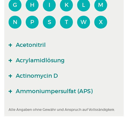
G
H
I
K
L
M
N
P
S
T
W
X
Acetonitril
Acrylamidlösung
Actinomycin D
Ammoniumpersulfat (APS)
Alle Angaben ohne Gewähr und Anspruch auf Vollständigkeit.