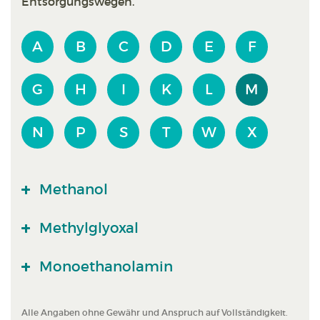
Entsorgungswegen.
A
B
C
D
E
F
G
H
I
K
L
M
N
P
S
T
W
X
Methanol
Methylglyoxal
Monoethanolamin
Alle Angaben ohne Gewähr und Anspruch auf Vollständigkeit.