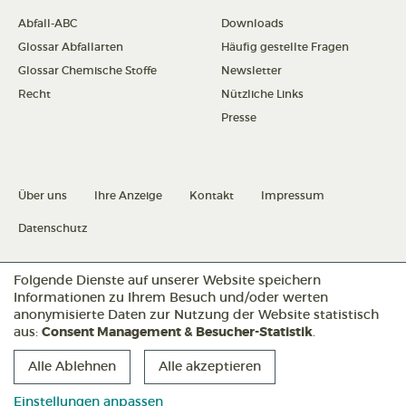
Abfall-ABC
Downloads
Glossar Abfallarten
Häufig gestellte Fragen
Glossar Chemische Stoffe
Newsletter
Recht
Nützliche Links
Presse
Über uns
Ihre Anzeige
Kontakt
Impressum
Datenschutz
Folgende Dienste auf unserer Website speichern
Datenschutz konfigurieren
Informationen zu Ihrem Besuch und/oder werten
anonymisierte Daten zur Nutzung der Website statistisch
aus:
Consent Management & Besucher-Statistik
.
Folgen Sie uns:
Alle Ablehnen
Alle akzeptieren
Einstellungen anpassen