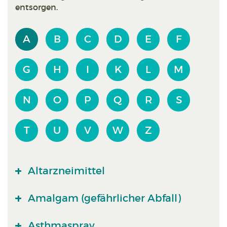
entsorgen.
A
B
C
D
E
F
G
H
I
K
L
M
N
O
P
Q
R
S
T
U
V
W
Z
Altarzneimittel
Amalgam (gefährlicher Abfall)
Asthmaspray