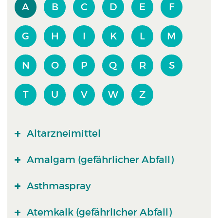
A
B
C
D
E
F
G
H
I
K
L
M
N
O
P
Q
R
S
T
U
V
W
Z
Altarzneimittel
Amalgam (gefährlicher Abfall)
Asthmaspray
Atemkalk (gefährlicher Abfall)