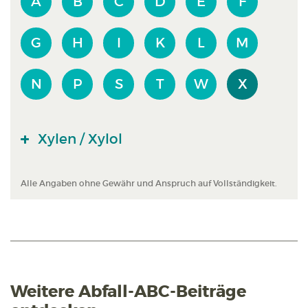
A
B
C
D
E
F
G
H
I
K
L
M
N
P
S
T
W
X
Xylen / Xylol
Alle Angaben ohne Gewähr und Anspruch auf Vollständigkeit.
Weitere Abfall-ABC-Beiträge