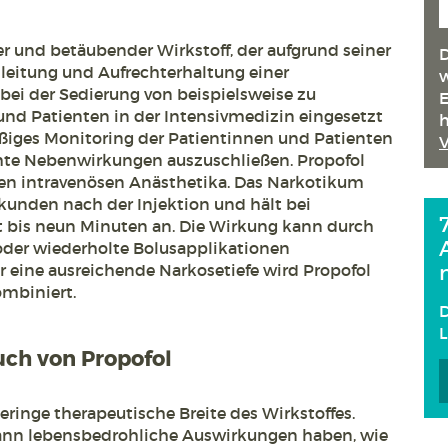
er und betäubender Wirkstoff, der aufgrund seiner
D
leitung und Aufrechterhaltung einer
w
bei der Sedierung von beispielsweise zu
E
d Patienten in der Intensivmedizin eingesetzt
h
äßiges Monitoring der Patientinnen und Patienten
hte Nebenwirkungen auszuschließen. Propofol
en intravenösen Anästhetika. Das Narkotikum
ekunden nach der Injektion und hält bei
t bis neun Minuten an. Die Wirkung kann durch
oder wiederholte Bolusapplikationen
r eine ausreichende Narkosetiefe wird Propofol
mbiniert.
D
uch von Propofol
eringe therapeutische Breite des Wirkstoffes.
ann lebensbedrohliche Auswirkungen haben, wie