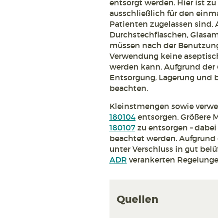
entsorgt werden. Hier ist z
ausschließlich für den ein
Patienten zugelassen sind.
Durchstechflaschen, Glasam
müssen nach der Benutzung 
Verwendung keine aseptisc
werden kann. Aufgrund der G
Entsorgung, Lagerung und b
beachten.
Kleinstmengen sowie verwen
180104
entsorgen. Größere 
180107
zu entsorgen – dabei
beachtet werden. Aufgrund d
unter Verschluss in gut bel
ADR
verankerten Regelungen
Quellen