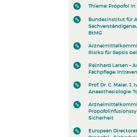
Thieme: Propofol in
Bundesinstitut für 
Sachverständigenaus
BtMG
Arzneimittelkommiss
Risiko für Sepsis 
Reinhard Larsen – A
Fachpflege: Intraven
Prof. Dr. C. Maier, J
Anaesthesiologie: T
Arzneimittelkommis
Propofolinfusionss
Sicherheit
European Directorat