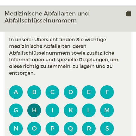
Medizinische Abfallarten und
Abfallschlüsselnummern
In unserer Übersicht finden Sie wichtige
medizinische Abfallarten, deren
Abfallschlüsselnummern sowie zusätzliche
Informationen und spezielle Regelungen, um
diese richtig zu sammeln, zu lagern und zu
entsorgen.
A
B
C
D
E
F
G
H
I
K
L
M
N
O
P
Q
R
S