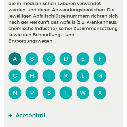
die in medizinischen Laboren verwendet
werden, und deren Anwendungsbereichen. Die
jeweiligen Abfallschlüsselnummern richten sich
nach der Herkunft des Abfalls (z.B. Krankenhaus,
chemische Industrie), seiner Zusammensetzung
sowie den Behandlungs- und
Entsorgungswegen.
A
B
C
D
E
F
G
H
I
K
L
M
N
P
S
T
W
X
Acetonitril