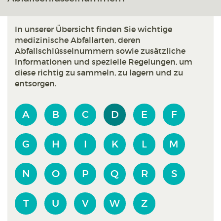
In unserer Übersicht finden Sie wichtige
medizinische Abfallarten, deren
Abfallschlüsselnummern sowie zusätzliche
Informationen und spezielle Regelungen, um
diese richtig zu sammeln, zu lagern und zu
entsorgen.
A
B
C
D
E
F
G
H
I
K
L
M
N
O
P
Q
R
S
T
U
V
W
Z