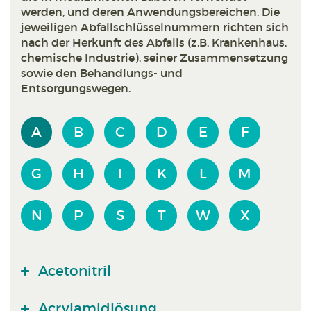
werden, und deren Anwendungsbereichen. Die
jeweiligen Abfallschlüsselnummern richten sich
nach der Herkunft des Abfalls (z.B. Krankenhaus,
chemische Industrie), seiner Zusammensetzung
sowie den Behandlungs- und
Entsorgungswegen.
A
B
C
D
E
F
G
H
I
K
L
M
N
P
S
T
W
X
Acetonitril
Acrylamidlösung