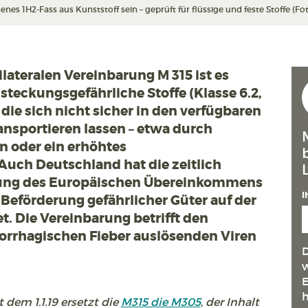
nes 1H2-Fass aus Kunststoff sein – geprüft für flüssige und feste Stoffe (Fo
lateralen Vereinbarung M 315 ist es
teckungsgefährliche Stoffe (Klasse 6.2,
die sich nicht sicher in den verfügbaren
nsportieren lassen – etwa durch
 oder ein erhöhtes
Auch Deutschland hat die zeitlich
lung des Europäischen Übereinkommens
I
 Beförderung gefährlicher Güter auf der
t. Die Vereinbarung betrifft den
orrhagischen Fieber auslösenden Viren
D
w
E
h
t dem 1.1.19 ersetzt die
M315 die M305
, der Inhalt