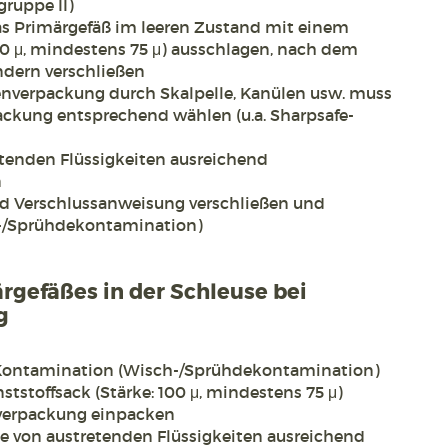
gruppe II)
as Primärgefäß im leeren Zustand mit einem
00 μ, mindestens 75 μ) ausschlagen, nach dem
ndern verschließen
enverpackung durch Skalpelle, Kanülen usw. muss
ackung entsprechend wählen (u.a. Sharpsafe-
tenden Flüssigkeiten ausreichend
n
d Verschlussanweisung verschließen und
-/Sprühdekontamination)
rgefäßes in der Schleuse bei
g
Kontamination (Wisch-/Sprühdekontamination)
tstoffsack (Stärke: 100 μ, mindestens 75 μ)
verpackung einpacken
 von austretenden Flüssigkeiten ausreichend