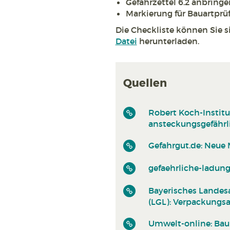
Gefahrzettel 6.2 anbring
Markierung für Bauartprü
Die Checkliste können Sie si
Datei
herunterladen.
Quellen
Robert Koch-Institu
ansteckungsgefährl
Gefahrgut.de: Neue M
gefaehrliche-ladung
Bayerisches Landes
(LGL): Verpackungs
Umwelt-online: Bau-