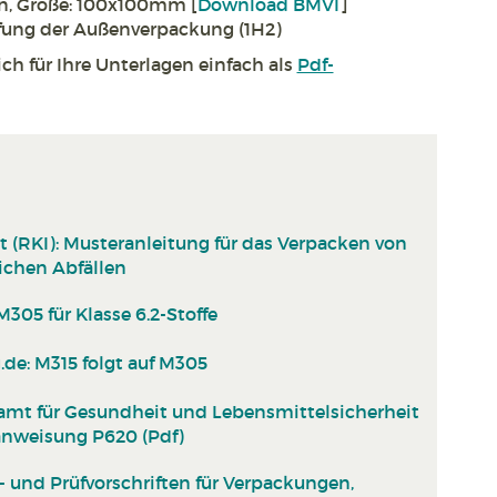
en, Größe: 100x100mm [
Download BMVI
]
fung der Außenverpackung (1H2)
ch für Ihre Unterlagen einfach als
Pdf-
t (RKI): Musteranleitung für das Verpacken von
ichen Abfällen
305 für Klasse 6.2-Stoffe
.de: M315 folgt auf M305
amt für Gesundheit und Lebensmittelsicherheit
anweisung P620 (Pdf)
 und Prüfvorschriften für Verpackungen,