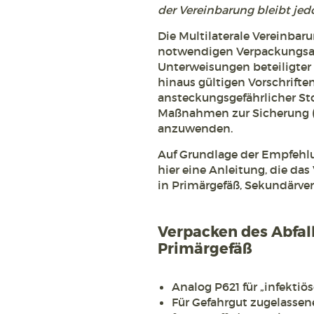
der Vereinbarung bleibt jed
Die Multilaterale Vereinbar
notwendigen Verpackungsa
Unterweisungen beteiligter
hinaus gültigen Vorschrifte
ansteckungsgefährlicher Stof
Maßnahmen zur Sicherung (K
anzuwenden.
Auf Grundlage der Empfehlu
hier eine Anleitung, die da
in Primärgefäß, Sekundärv
Verpacken des Abfall
Primärgefäß
Analog P621 für „infektiö
Für Gefahrgut zugelassene