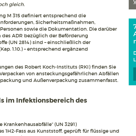
och gleich.
ung M 315 definiert entsprechend die
nforderungen, Sicherheitsmaßnahmen,
 Personen sowie die Dokumentation. Die darüber
n des ADR bezüglich der Beförderung
fe (UN 2814) sind – einschließlich der
ap. 1.10.) – entsprechend ergänzend
D
ngen des Robert Koch-Instituts (RKI) finden Sie
s Verpacken von ansteckungsgefährlichen Abfällen
erpackung und Außenverpackung zusammenfasst.
s im Infektionsbereich des
se Krankenhausabfälle“ (UN 3291)
s 1H2-Fass aus Kunststoff, geprüft für flüssige und