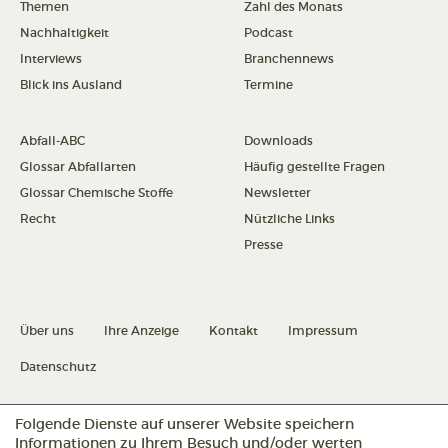
Themen
Zahl des Monats
Nachhaltigkeit
Podcast
Interviews
Branchennews
Blick ins Ausland
Termine
Abfall-ABC
Downloads
Glossar Abfallarten
Häufig gestellte Fragen
Glossar Chemische Stoffe
Newsletter
Recht
Nützliche Links
Presse
Über uns
Ihre Anzeige
Kontakt
Impressum
Datenschutz
Folgende Dienste auf unserer Website speichern
Datenschutz konfigurieren
Informationen zu Ihrem Besuch und/oder werten