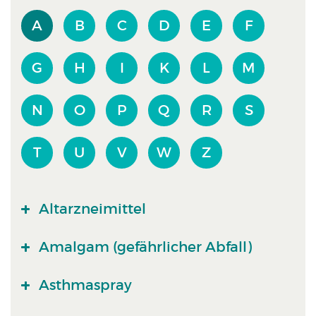
A
B
C
D
E
F
G
H
I
K
L
M
N
O
P
Q
R
S
T
U
V
W
Z
Altarzneimittel
Amalgam (gefährlicher Abfall)
Asthmaspray