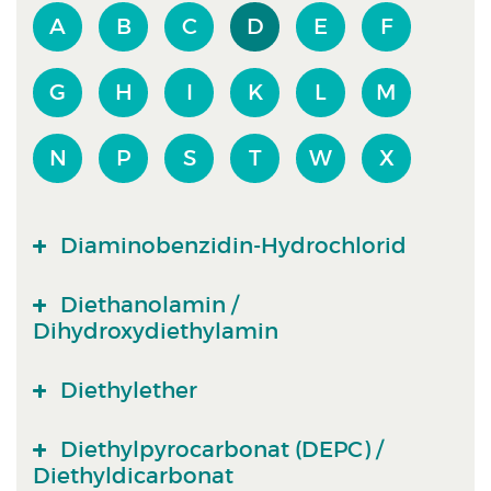
A
B
C
D
E
F
G
H
I
K
L
M
N
P
S
T
W
X
Diaminobenzidin-Hydrochlorid
Diethanolamin /
Dihydroxydiethylamin
Diethylether
Diethylpyrocarbonat (DEPC) /
Diethyldicarbonat