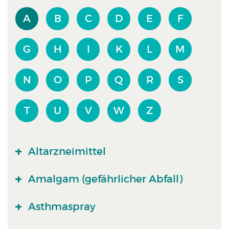
A
B
C
D
E
F
G
H
I
K
L
M
N
O
P
Q
R
S
T
U
V
W
Z
Altarzneimittel
Amalgam (gefährlicher Abfall)
Asthmaspray