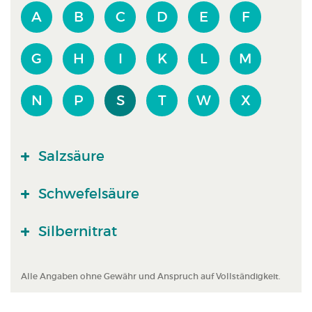
A
B
C
D
E
F
G
H
I
K
L
M
N
P
S
T
W
X
Salzsäure
Schwefelsäure
Silbernitrat
Alle Angaben ohne Gewähr und Anspruch auf Vollständigkeit.