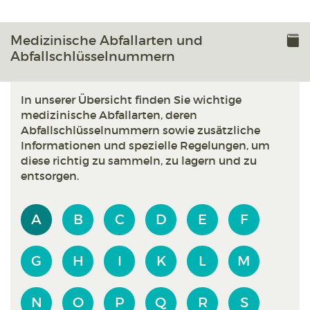
Medizinische Abfallarten und
Abfallschlüsselnummern
In unserer Übersicht finden Sie wichtige
medizinische Abfallarten, deren
Abfallschlüsselnummern sowie zusätzliche
Informationen und spezielle Regelungen, um
diese richtig zu sammeln, zu lagern und zu
entsorgen.
A
B
C
D
E
F
G
H
I
K
L
M
N
O
P
Q
R
S