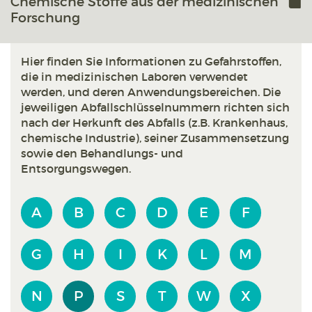
Chemische Stoffe aus der medizinischen
Forschung
Hier finden Sie Informationen zu Gefahrstoffen,
die in medizinischen Laboren verwendet
werden, und deren Anwendungsbereichen. Die
jeweiligen Abfallschlüsselnummern richten sich
nach der Herkunft des Abfalls (z.B. Krankenhaus,
chemische Industrie), seiner Zusammensetzung
sowie den Behandlungs- und
Entsorgungswegen.
A
B
C
D
E
F
G
H
I
K
L
M
N
P
S
T
W
X