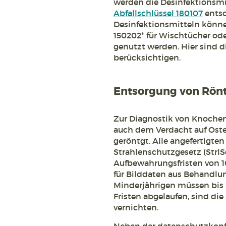
werden die Desinfektionsmit
Abfallschlüssel 180107
entso
Desinfektionsmitteln können
150202* für Wischtücher ode
genutzt werden. Hier sind d
berücksichtigen.
Entsorgung von Rön
Zur Diagnostik von Knochen
auch dem Verdacht auf Ost
geröntgt. Alle angefertigte
Strahlenschutzgesetz (StrlS
Aufbewahrungsfristen von 1
für Bilddaten aus Behandlu
Minderjährigen müssen bis 
Fristen abgelaufen, sind di
vernichten.