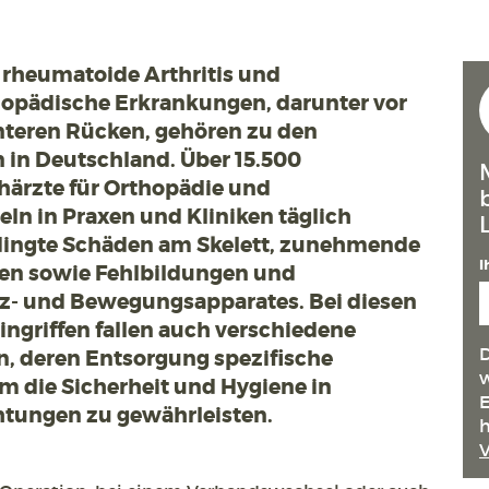
 rheumatoide Arthritis und
opädische Erkrankungen, darunter vor
teren Rücken, gehören zu den
 in Deutschland. Über 15.500
härzte für Orthopädie und
eln in Praxen und Kliniken täglich
dingte Schäden am Skelett, zunehmende
I
en sowie Fehlbildungen und
z- und Bewegungsapparates. Bei diesen
ngriffen fallen auch verschiedene
D
n, deren Entsorgung spezifische
w
um die Sicherheit und Hygiene in
E
htungen zu gewährleisten.
h