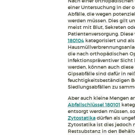
Nach einer orthopädischen 
einer Untersuchung in der 
Abfälle, die wegen potenzie
werden müssen. Dies gilt un
meist mit Blut, Sekreten od
Patientenversorgung. Diese
180104
kategorisiert und als
Hausmüllverbrennungsanlag
die nach orthopädischen O
infektionspräventiver Sicht
werden, können auch diese 
Gipsabfälle sind dafür in re
feuchtigkeitsbeständigen B
Siedlungsabfällen zu samme
Aber auch kleine Mengen an 
Abfallschlüssel 180101
kateg
entsorgt werden müssen, s
Zytostatika
dürfen als ungef
Zytostatika ist dies jedoch 
Restsubstanz in den Behälte