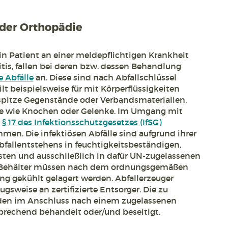
n der Orthopädie
ein Patient an einer meldepflichtigen Krankheit
tis, fallen bei deren bzw. dessen Behandlung
e Abfälle
an. Diese sind nach Abfallschlüssel
ilt beispielsweise für mit Körperflüssigkeiten
spitze Gegenstände oder Verbandsmaterialien,
le wie Knochen oder Gelenke. Im Umgang mit
h
§ 17 des Infektionsschutzgesetzes (IfSG)
en. Die infektiösen Abfälle sind aufgrund ihrer
bfallentstehens in feuchtigkeitsbeständigen,
esten und ausschließlich in dafür UN-zugelassenen
e Behälter müssen nach dem ordnungsgemäßen
ng gekühlt gelagert werden. Abfallerzeuger
gsweise an zertifizierte Entsorger. Die zu
den im Anschluss nach einem zugelassenen
rechend behandelt oder/und beseitigt.