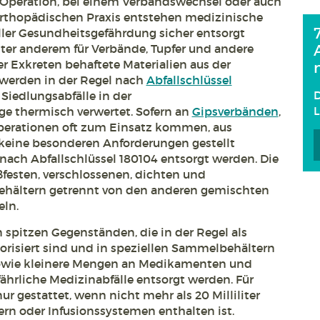
Operation, bei einem Verbandswechsel oder auch
orthopädischen Praxis entstehen medizinische
ller Gesundheitsgefährdung sicher entsorgt
ter anderem für Verbände, Tupfer und andere
er Exkreten behaftete Materialien aus der
 werden in der Regel nach
Abfallschlüssel
D
 Siedlungsabfälle in der
e thermisch verwertet. Sofern an
Gipsverbänden
,
perationen oft zum Einsatz kommen, aus
 keine besonderen Anforderungen gestellt
nach Abfallschlüssel 180104 entsorgt werden. Die
ißfesten, verschlossenen, dichten und
ehältern getrennt von den anderen gemischten
ln.
spitzen Gegenständen, die in der Regel als
orisiert sind und in speziellen Sammelbehältern
owie kleinere Mengen an Medikamenten und
ährliche Medizinabfälle entsorgt werden. Für
nur gestattet, wenn nicht mehr als 20 Milliliter
rn oder Infusionssystemen enthalten ist.