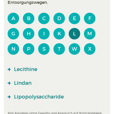
Entsorgungswegen.
A
B
C
D
E
F
G
H
I
K
L
M
N
P
S
T
W
X
Lecithine
Lindan
Lipopolysaccharide
Alle Angaben ohne Gewähr und Anspruch auf Vollständigkeit.