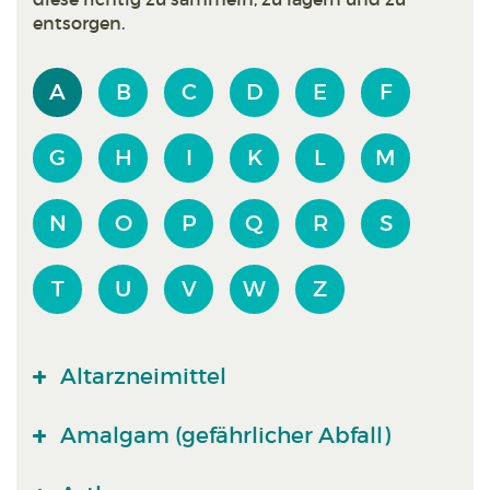
entsorgen.
A
B
C
D
E
F
G
H
I
K
L
M
N
O
P
Q
R
S
T
U
V
W
Z
Altarzneimittel
Amalgam (gefährlicher Abfall)