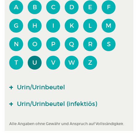
A
B
C
D
E
F
G
H
I
K
L
M
N
O
P
Q
R
S
T
U
V
W
Z
Urin/Urinbeutel
Urin/Urinbeutel (infektiös)
Alle Angaben ohne Gewähr und Anspruch auf Vollständigkeit.