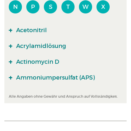
N
P
S
T
W
X
Acetonitril
Acrylamidlösung
Actinomycin D
Ammoniumpersulfat (APS)
Alle Angaben ohne Gewähr und Anspruch auf Vollständigkeit.