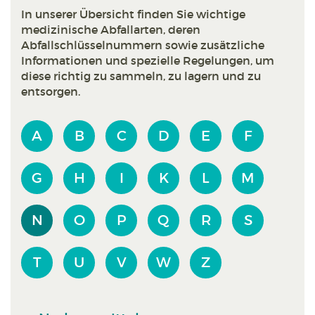
In unserer Übersicht finden Sie wichtige
medizinische Abfallarten, deren
Abfallschlüsselnummern sowie zusätzliche
Informationen und spezielle Regelungen, um
diese richtig zu sammeln, zu lagern und zu
entsorgen.
A
B
C
D
E
F
G
H
I
K
L
M
N
O
P
Q
R
S
T
U
V
W
Z