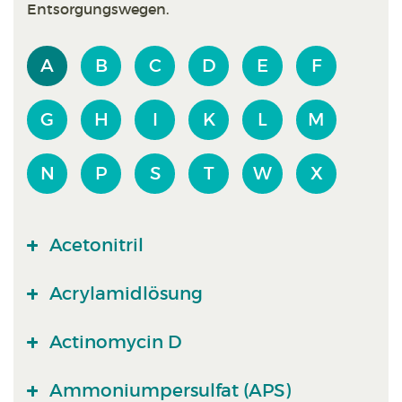
Entsorgungswegen.
A
B
C
D
E
F
G
H
I
K
L
M
N
P
S
T
W
X
Acetonitril
Acrylamidlösung
Actinomycin D
Ammoniumpersulfat (APS)