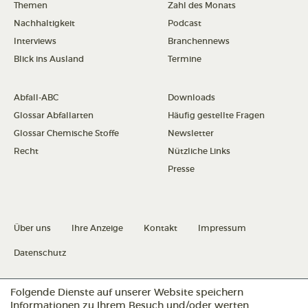
Themen
Zahl des Monats
Nachhaltigkeit
Podcast
Interviews
Branchennews
Blick ins Ausland
Termine
Abfall-ABC
Downloads
Glossar Abfallarten
Häufig gestellte Fragen
Glossar Chemische Stoffe
Newsletter
Recht
Nützliche Links
Presse
Über uns
Ihre Anzeige
Kontakt
Impressum
Datenschutz
Folgende Dienste auf unserer Website speichern
Datenschutz konfigurieren
Informationen zu Ihrem Besuch und/oder werten