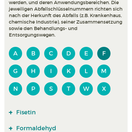
werden, und deren Anwendungsbereichen. Die
jeweiligen Abfallschlüsselnummern richten sich
nach der Herkunft des Abfalls (z.B. Krankenhaus,
chemische Industrie), seiner Zusammensetzung
sowie den Behandlungs- und
Entsorgungswegen.
A
B
C
D
E
F
G
H
I
K
L
M
N
P
S
T
W
X
Fisetin
Formaldehyd