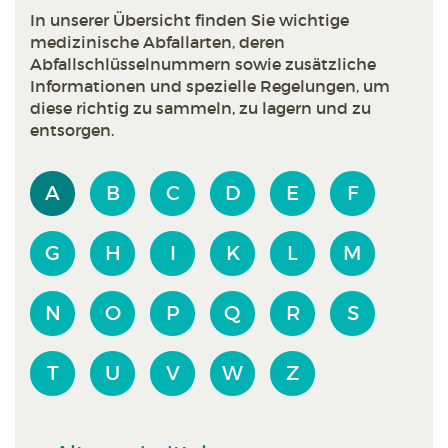
In unserer Übersicht finden Sie wichtige
medizinische Abfallarten, deren
Abfallschlüsselnummern sowie zusätzliche
Informationen und spezielle Regelungen, um
diese richtig zu sammeln, zu lagern und zu
entsorgen.
A
B
C
D
E
F
G
H
I
K
L
M
N
O
P
Q
R
S
T
U
V
W
Z