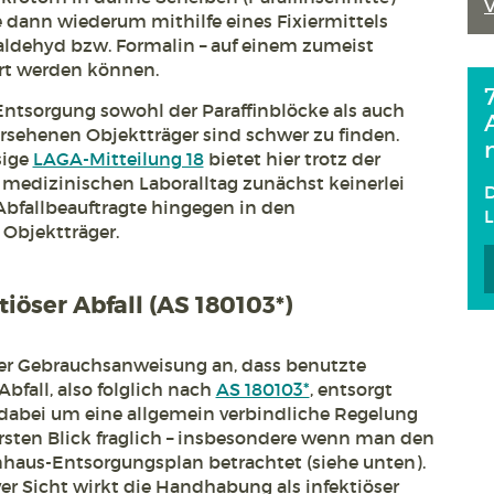
 dann wiederum mithilfe eines Fixiermittels
rmaldehyd bzw. Formalin – auf einem zumeist
ert werden können.
Entsorgung sowohl der Paraffinblöcke als auch
ersehenen Objektträger sind schwer zu finden.
sige
LAGA-Mitteilung 18
bietet hier trotz der
m medizinischen Laboralltag zunächst keinerlei
D
Abfallbeauftragte hingegen in den
Objektträger.
iöser Abfall (AS 180103*)
 der Gebrauchsanweisung an, dass benutzte
Abfall, also folglich nach
AS 180103*
, entsorgt
dabei um eine allgemein verbindliche Regelung
ersten Blick fraglich – insbesondere wenn man den
haus-Entsorgungsplan betrachtet (siehe unten).
ver Sicht wirkt die Handhabung als infektiöser