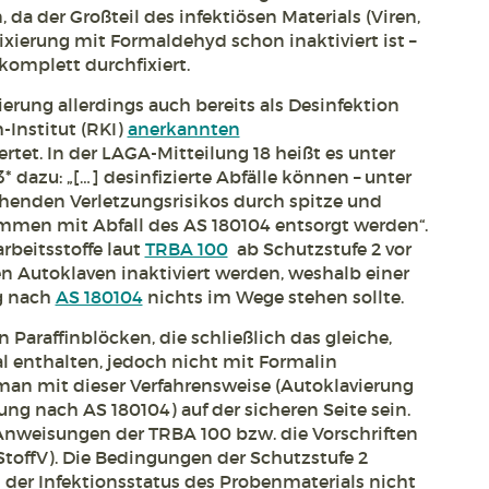
, da der Großteil des infektiösen Materials (Viren,
Fixierung mit Formaldehyd schon inaktiviert ist –
 komplett durchfixiert.
erung allerdings auch bereits als Desinfektion
Institut (RKI)
anerkannten
rtet. In der LAGA-Mitteilung 18 heißt es unter
 dazu: „[…] desinfizierte Abfälle können – unter
henden Verletzungsrisikos durch spitze und
mmen mit Abfall des AS 180104 entsorgt werden“.
rbeitsstoffe laut
TRBA 100
ab Schutzstufe 2 vor
n Autoklaven inaktiviert werden, weshalb einer
g nach
AS 180104
nichts im Wege stehen sollte.
Paraffinblöcken, die schließlich das gleiche,
al enthalten, jedoch nicht mit Formalin
 man mit dieser Verfahrensweise (Autoklavierung
g nach AS 180104) auf der sicheren Seite sein.
e Anweisungen der TRBA 100 bzw. die Vorschriften
StoffV). Die Bedingungen der Schutzstufe 2
 der Infektionsstatus des Probenmaterials nicht