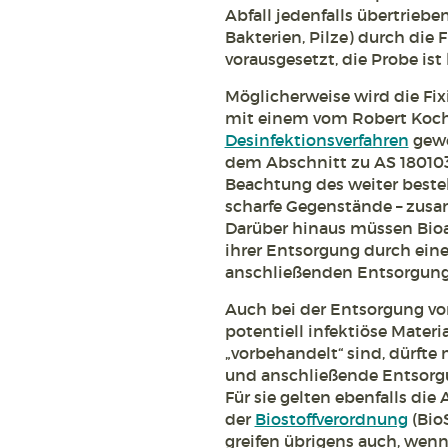
Abfall jedenfalls übertrieben
Bakterien, Pilze) durch die 
vorausgesetzt, die Probe ist
Möglicherweise wird die Fixi
mit einem vom Robert Koch-
Desinfektionsverfahren
gewe
dem Abschnitt zu AS 180103*
Beachtung des weiter beste
scharfe Gegenstände – zusa
Darüber hinaus müssen Bioa
ihrer Entsorgung durch eine
anschließenden Entsorgun
Auch bei der Entsorgung von 
potentiell infektiöse Materi
„vorbehandelt“ sind, dürfte
und anschließende Entsorgun
Für sie gelten ebenfalls di
der
Biostoffverordnung
(Bio
greifen übrigens auch, wenn