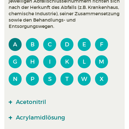
jeweiligen Abfallschlüsselnummern richten sich
nach der Herkunft des Abfalls (z.B. Krankenhaus,
chemische Industrie), seiner Zusammensetzung
sowie den Behandlungs- und
Entsorgungswegen.
A
B
C
D
E
F
G
H
I
K
L
M
N
P
S
T
W
X
Acetonitril
Acrylamidlösung