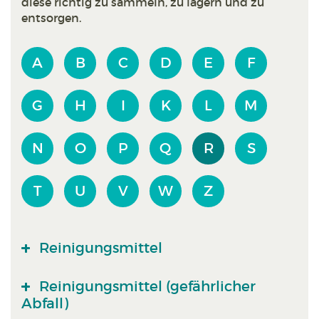
diese richtig zu sammeln, zu lagern und zu
entsorgen.
A
B
C
D
E
F
G
H
I
K
L
M
N
O
P
Q
R
S
T
U
V
W
Z
Reinigungsmittel
Reinigungsmittel (gefährlicher
Abfall)