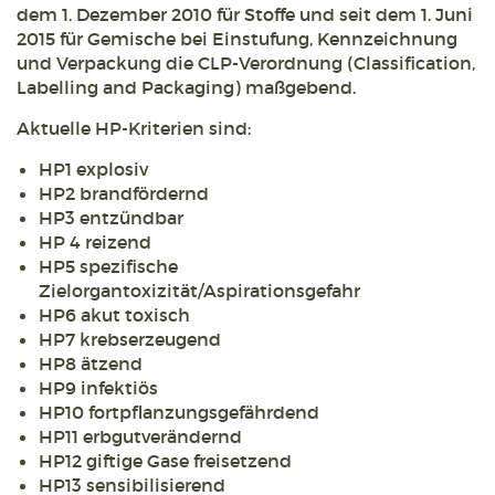
dem 1. Dezember 2010 für Stoffe und seit dem 1. Juni
2015 für Gemische bei Einstufung, Kennzeichnung
und Verpackung die CLP-Verordnung (Classification,
Labelling and Packaging) maßgebend.
Aktuelle HP-Kriterien sind:
HP1 explosiv
HP2 brandfördernd
HP3 entzündbar
HP 4 reizend
HP5 spezifische
Zielorgantoxizität/Aspirationsgefahr
HP6 akut toxisch
HP7 krebserzeugend
HP8 ätzend
HP9 infektiös
HP10 fortpflanzungsgefährdend
HP11 erbgutverändernd
HP12 giftige Gase freisetzend
HP13 sensibilisierend