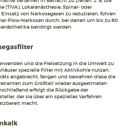
rnative Verfahren in Betracht zu ziehen, z. B. die
e (TIVA), Lokalanästhesie, Spinal- oder
 Einsatz von Narkosegasen zu reduzieren, führen
al-Flow-Narkosen durch, bei denen um bis zu 60
sanästhetika benötigt werden.
egasfilter
rwenden und die Freisetzung in die Umwelt zu
äuser spezielle Filter mit Aktivkohle nutzen.
äts angebracht, fangen und bewahren diese die
Patienten zum Großteil wieder ausgeatmeten
Anschließend erfolgt die Rückgabe der
eller, der sie über ein spezielles Verfahren
atzbereit macht.
mkalk