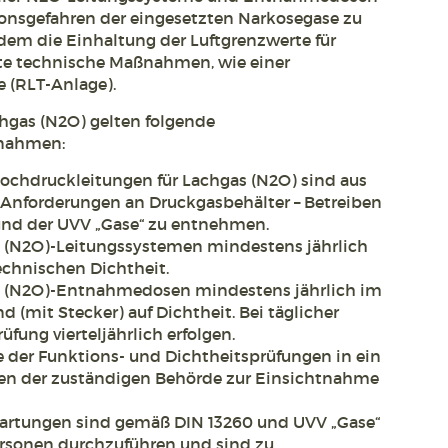
ionsgefahren der eingesetzten Narkosegase zu
dem die Einhaltung der Luftgrenzwerte für
te technische Maßnahmen, wie einer
 (RLT-Anlage).
hgas (N2O) gelten folgende
ßnahmen:
 Hochdruckleitungen für Lachgas (N2O) sind aus
Anforderungen an Druckgasbehälter – Betreiben
und der UVV „Gase“ zu entnehmen.
 (N2O)-Leitungssystemen mindestens jährlich
echnischen Dichtheit.
s (N2O)-Entnahmedosen mindestens jährlich im
 (mit Stecker) auf Dichtheit. Bei täglicher
fung vierteljährlich erfolgen.
e der Funktions- und Dichtheitsprüfungen in ein
gen der zuständigen Behörde zur Einsichtnahme
rtungen sind gemäß DIN 13260 und UVV „Gase“
rsonen durchzuführen und sind zu