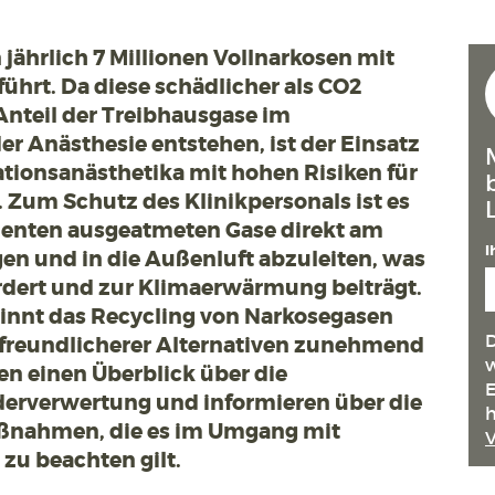
jährlich 7 Millionen Vollnarkosen mit
hrt. Da diese schädlicher als CO2
Anteil der Treibhausgase im
r Anästhesie entstehen, ist der Einsatz
tionsanästhetika mit hohen Risiken für
Zum Schutz des Klinikpersonals ist es
tienten ausgeatmeten Gase direkt am
I
n und in die Außenluft abzuleiten, was
rdert und zur Klimaerwärmung beiträgt.
nnt das Recycling von Narkosegasen
D
freundlicherer Alternativen zunehmend
w
n einen Überblick über die
E
derverwertung und informieren über die
h
ßnahmen, die es im Umgang mit
zu beachten gilt.