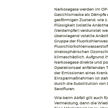
Narkosegase werden im OP-B
Gesichtsmaske als Dämpfe e
gasförmigen Zustand, wie z.
Flüssigkeit (volatile Anäst
(Verdampfer) verdunstet we
überwiegend volatile Anästhe
Gruppe der Fluorkohlenwass
Fluorchlorkohlenwasserstof
stratosphärischen Ozonschic
klimaschädlich. Aufgrund i
Narkosegase direkte und pot
Operationsaal anfallenden 
der Emissionen eines Kran
Einsparmaßnahmen ist daher 
durch die Substitution von
Sevofluran.
Wie beim Abfall gilt auch für
Vermeidung, dann die Wied