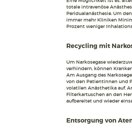
Eine Möglichkeit ist es, alte
totale intravenöse Anästhesi
Peridualanästhesie. Um den
immer mehr Kliniken Minim
Prozent weniger Inhalation
Recycling mit Narkos
Um Narkosegase wiederzuve
verhindern, können Krankenh
Am Ausgang des Narkoseger
von den Patientinnen und 
volatilen Anästhetika auf. 
Filterkartuschen an den Herst
aufbereitet und wieder eins
Entsorgung von Ate