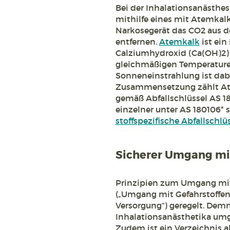
Bei der Inhalationsanästh
mithilfe eines mit Atemkal
Narkosegerät das CO2 aus d
entfernen.
Atemkalk
ist ein
Calziumhydroxid (Ca(OH)2) e
gleichmäßigen Temperaturen
Sonneneinstrahlung ist dab
Zusammensetzung zählt Ate
gemäß Abfallschlüssel AS 1
einzelner unter AS 180106* 
stoffspezifische Abfallsch
Sicherer Umgang mi
Prinzipien zum Umgang mit
(„Umgang mit Gefahrstoffe
Versorgung“) geregelt. Dem
Inhalationsanästhetika umg
Zudem ist ein Verzeichnis