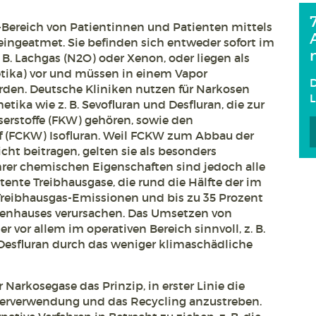
ereich von Patientinnen und Patienten mittels
ingeatmet. Sie befinden sich entweder sofort im
 B. Lachgas (N2O) oder Xenon, oder liegen als
hetika) vor und müssen in einem Vapor
D
rden. Deutsche Kliniken nutzen für Narkosen
tika wie z. B. Sevofluran und Desfluran, die zur
erstoffe (FKW) gehören, sowie den
f (FCKW) Isofluran. Weil FCKW zum Abbau der
ht beitragen, gelten sie als besonders
hrer chemischen Eigenschaften sind jedoch alle
ente Treibhausgase, die rund die Hälfte der im
Treibhausgas-Emissionen und bis zu 35 Prozent
kenhauses verursachen. Das Umsetzen von
vor allem im operativen Bereich sinnvoll, z. B.
 Desfluran durch das weniger klimaschädliche
 Narkosegase das Prinzip, in erster Linie die
erverwendung und das Recycling anzustreben.