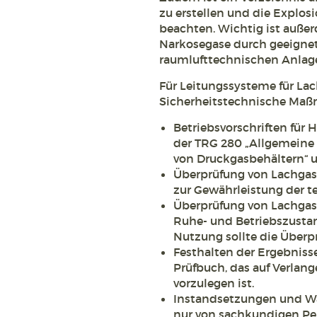
zu erstellen und die Explos
beachten. Wichtig ist außer
Narkosegase durch geeigne
raumlufttechnischen Anlage
Für Leitungssysteme für Lac
Sicherheitstechnische Ma
Betriebsvorschriften für
der TRG 280 „Allgemeine 
von Druckgasbehältern“ 
Überprüfung von Lachgas
zur Gewährleistung der t
Überprüfung von Lachga
Ruhe- und Betriebszustand
Nutzung sollte die Überprü
Festhalten der Ergebniss
Prüfbuch, das auf Verlan
vorzulegen ist.
Instandsetzungen und Wa
nur von sachkundigen Pe