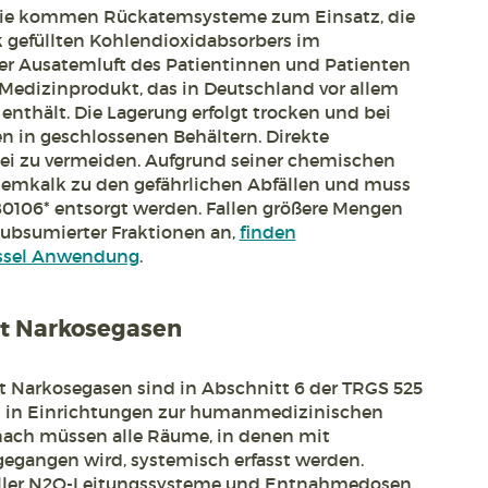
esie kommen Rückatemsysteme zum Einsatz, die
k gefüllten Kohlendioxidabsorbers im
er Ausatemluft des Patientinnen und Patienten
 Medizinprodukt, das in Deutschland vor allem
nthält. Die Lagerung erfolgt trocken und bei
 in geschlossenen Behältern. Direkte
ei zu vermeiden. Aufgrund seiner chemischen
mkalk zu den gefährlichen Abfällen und muss
80106* entsorgt werden. Fallen größere Mengen
subsumierter Fraktionen an,
finden
lüssel Anwendung
.
t Narkosegasen
 Narkosegasen sind in Abschnitt 6 der TRGS 525
n in Einrichtungen zur humanmedizinischen
nach müssen alle Räume, in denen mit
egangen wird, systemisch erfasst werden.
 aller N2O-Leitungssysteme und Entnahmedosen