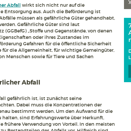
her Abfall
wirkt sich nicht nur auf die
e Entsorgung aus. Auch die Beförderung ist
 Abfälle müssen als gefährliche Güter gehandhabt,
werden. Gefährliche Güter sind laut
z (GGBefG) „Stoffe und Gegenstände, von denen
r Eigenschaften oder ihres Zustandes im
derung Gefahren für die öffentliche Sicherheit
für die Allgemeinheit, für wichtige Gemeingüter,
D
on Menschen sowie für Tiere und Sachen
licher Abfall
ll gefährlich ist, ist zunächst seine
hten. Dabei muss die Konzentrationen der
genau bestimmt werden. Um den Aufwand für die
 halten, sind Erfahrungswerte über Herkunft,
e frühere Verwendung von Vorteil. In den meisten
zu Bestandteilen des Abfalls vor. Hilfreich sind