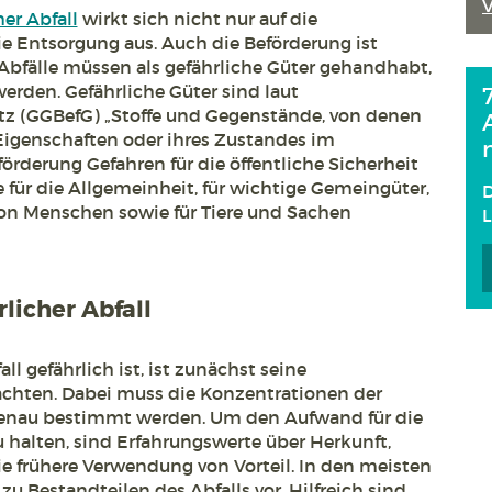
her Abfall
wirkt sich nicht nur auf die
e Entsorgung aus. Auch die Beförderung ist
 Abfälle müssen als gefährliche Güter gehandhabt,
werden. Gefährliche Güter sind laut
z (GGBefG) „Stoffe und Gegenstände, von denen
r Eigenschaften oder ihres Zustandes im
derung Gefahren für die öffentliche Sicherheit
für die Allgemeinheit, für wichtige Gemeingüter,
D
on Menschen sowie für Tiere und Sachen
licher Abfall
ll gefährlich ist, ist zunächst seine
hten. Dabei muss die Konzentrationen der
genau bestimmt werden. Um den Aufwand für die
 halten, sind Erfahrungswerte über Herkunft,
e frühere Verwendung von Vorteil. In den meisten
zu Bestandteilen des Abfalls vor. Hilfreich sind