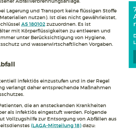
ssener Abfallverbrennungsanlage.
 bei Lagerung und Transport keine flüssigen Stoffe
Materialien nutzen). Ist dies nicht gewährleistet,
schlüssel
AS 180102
zuzuordnen. Es ist
lter mit Körperflüssigkeiten zu entleeren und
D
immer unter Berücksichtigung von Hygiene,
tsschutz und wasserwirtschaftlichen Vorgaben.
bfall
tentiell infektiös einzustufen und in der Regel
ang verlangt daher entsprechende Maßnahmen
sschutzes.
Patienten, die an ansteckenden Krankheiten
lber als infektiös eingestuft werden. Folgende
ut Vollzugshilfe zur Entsorgung von Abfällen aus
eitsdienstes
(LAGA-Mitteilung 18)
dazu: