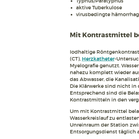
Typhus/Paratyphus
aktive Tuberkulose
virusbedingte hämorrhagi
Mit Kontrastmittel 
Iodhaltige Röntgenkontrast
(CT),
Herzkatheter
-Untersuc
Myelografie genutzt. Wasser
nahezu komplett wieder aus
das Abwasser, die Kanalisat
Die Klärwerke sind nicht in 
Entsprechend sind die Bela
Kontrastmitteln in den ver
Um mit Kontrastmittel bela
Wasserkreislauf zu entlaste
Unreinraum der Station zwi
Entsorgungsdienst täglich 