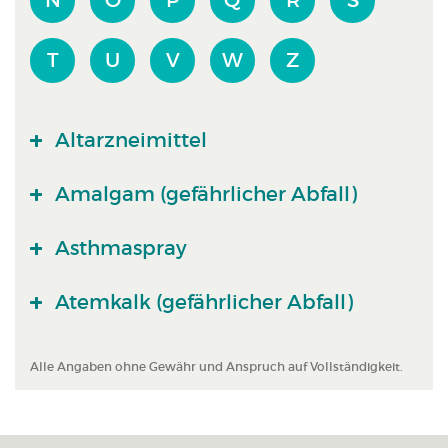
N
O
P
Q
R
S
T
U
V
W
Z
Altarzneimittel
Amalgam (gefährlicher Abfall)
Asthmaspray
Atemkalk (gefährlicher Abfall)
Alle Angaben ohne Gewähr und Anspruch auf Vollständigkeit.